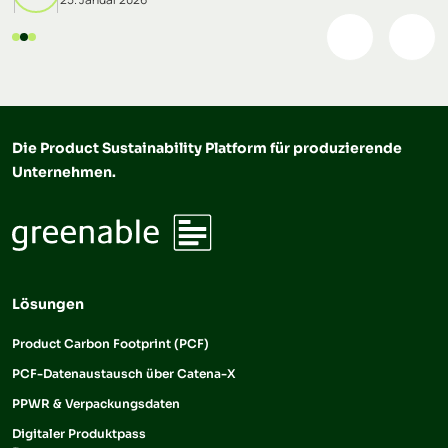
Datensatz für alle Produkte. Welche Informationen
verpflichtend werden, wie detailliert sie […]
Die Product Sustainability Platform für produzierende
Unternehmen.
Lösungen
Product Carbon Footprint (PCF)
PCF-Datenaustausch über Catena-X
PPWR & Verpackungsdaten
Digitaler Produktpass