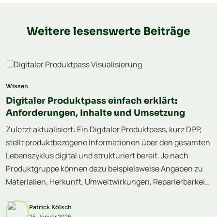
Weitere lesenswerte Beiträge
Wissen
Digitaler Produktpass einfach erklärt:
Anforderungen, Inhalte und Umsetzung
Zuletzt aktualisiert: Ein Digitaler Produktpass, kurz DPP,
stellt produktbezogene Informationen über den gesamten
Lebenszyklus digital und strukturiert bereit. Je nach
Produktgruppe können dazu beispielsweise Angaben zu
Materialien, Herkunft, Umweltwirkungen, Reparierbarkeit,
Wiederverwendung, Recycling oder Konformität gehören.
Er ist kein statisches PDF und auch kein einheitlicher
Patrick Kölsch
25. Januar 2026